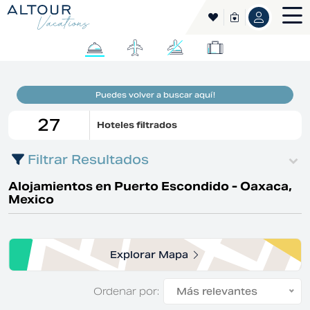
Perfil del establecimiento
Ver todos los tipos
Hoteles De Negocios
Hoteles De Playa
Segmento
Hoteles Para Familias
Hamak Hotels
Cadena
Hoteles Aldea Del Bazar
Puedes volver a buscar aquí!
Promociones
Tarifa No Reembolsable. No Acepta Modifi
Descuento Por Reserva Anticipada
27
Hoteles filtrados
Descuento Exclusivo
Ofertas
Descuento Especial
Filtrar Resultados
Alojamientos en
Puerto Escondido - Oaxaca,
Mexico
Explorar Mapa
Ordenar por:
Más relevantes