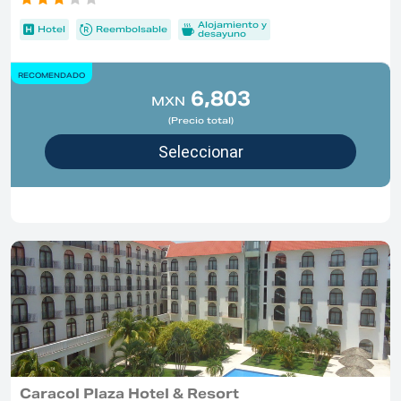
Alojamiento y
Hotel
Reembolsable
desayuno
RECOMENDADO
6,803
MXN
(Precio total)
Caracol Plaza Hotel & Resort