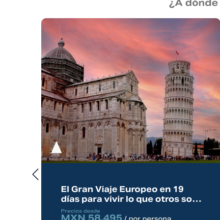
¿A dónde 
El Gran Viaje Europeo en 19
días para vivir lo que otros solo
imaginan
Precios desde
MXN 58,495
/ por persona