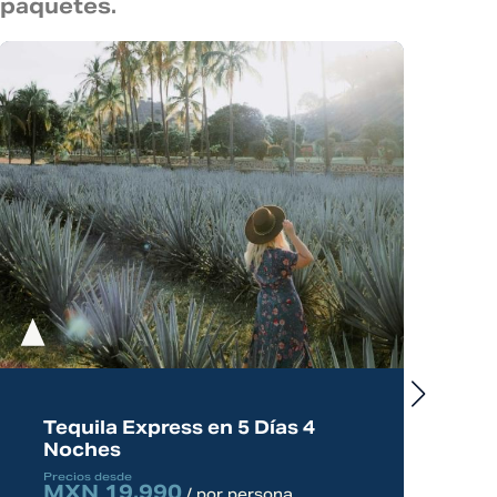
 paquetes.
Tequila Express en 5 Días 4
Noches
Precios desde
MXN 19,990
/ por persona