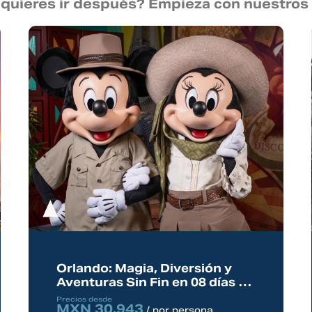
quieres ir después? Empieza con nuestros
Orlando: Magia, Diversión y
Aventuras Sin Fin en 08 días 7
noches
Precios desde
MXN 30,943
/ por persona