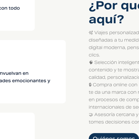
¿Por qu
con todo
aquí?
✨ Viajes personalizad
diseñadas a tu medida
digital moderna, pens
clics.
🧠 Selección intelige
contenido y te mostra
envuelvan en
calidad, personalizaci
idades emocionantes y
🔒 Compra online con 
te da una marca con 
en procesos de comp
internacionales de 
🤝 Asesoría cercana y
tomes decisiones con
Quiénes somos