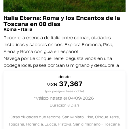
Italia Eterna: Roma y los Encantos de la
Toscana en 08 días
Roma - Italia
Recorre la esencia de Italia entre colinas, ciudades
históricas y sabores únicos. Explora Florencia, Pisa,
Siena y Roma con guía en español.
Navega por Le Cinque Terre, degusta vinos en una
bodega local, pasea por San Gimignano y descubre la
Roma barroca.
¿A dondé quieres ir después?
desde
37,367
MXN
(por pasajero base doble)
*Válido hasta el 04/09/2026
Duración 8 Dia/s
Otras ciudades que recorre: San Miniato, Pisa, Cinque Terre,
Toscana, Florencia, Lucca, Pistoya, San gimignano - Toscana,