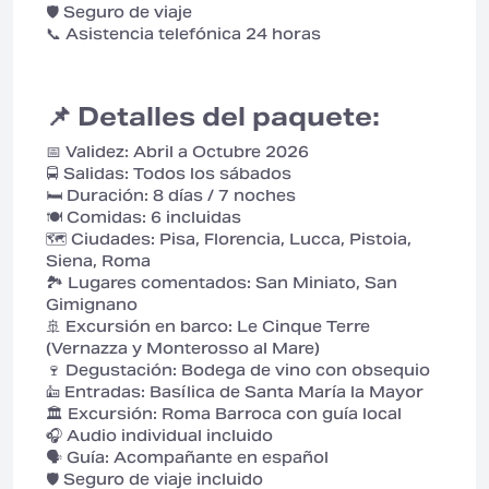
🛡️ Seguro de viaje
📞 Asistencia telefónica 24 horas
📌 Detalles del paquete:
📅 Validez: Abril a Octubre 2026
🚍 Salidas: Todos los sábados
🛏️ Duración: 8 días / 7 noches
🍽️ Comidas: 6 incluidas
🗺️ Ciudades: Pisa, Florencia, Lucca, Pistoia,
Siena, Roma
🏞️ Lugares comentados: San Miniato, San
Gimignano
🚢 Excursión en barco: Le Cinque Terre
(Vernazza y Monterosso al Mare)
🍷 Degustación: Bodega de vino con obsequio
⛪ Entradas: Basílica de Santa María la Mayor
🏛️ Excursión: Roma Barroca con guía local
🎧 Audio individual incluido
🗣️ Guía: Acompañante en español
🛡️ Seguro de viaje incluido