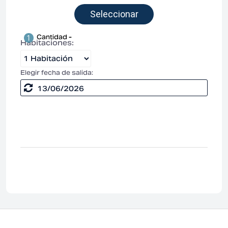
1
Cantidad -
Habitaciones:
Elegir fecha de salida:
13/06/2026
Adul
Niño