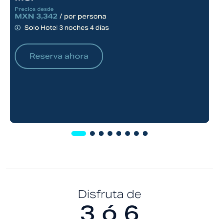
Precios desde
P
MXN 3,342
M
/ por persona
Solo Hotel 3 noches 4 días
Reserva ahora
Disfruta de
3 ó 6