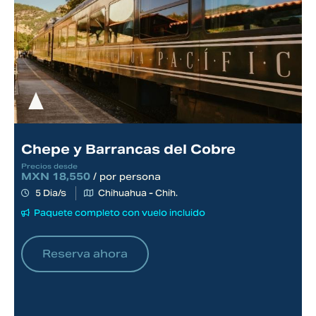
Chepe y Barrancas del Cobre
Precios desde
MXN 18,550
/ por persona
P
M
5 Dia/s
Chihuahua - Chih.
Paquete completo con vuelo incluido
Reserva ahora